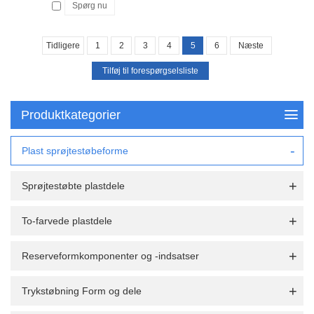
Spørg nu
Tidligere
1
2
3
4
5
6
Næste
Produktkategorier
Plast sprøjtestøbeforme
Sprøjtestøbte plastdele
To-farvede plastdele
Reserveformkomponenter og -indsatser
Trykstøbning Form og dele