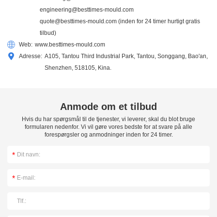
engineering@besttimes-mould.com
quote@besttimes-mould.com
(inden for 24 timer hurtigt gratis
tilbud)
Web:
www.besttimes-mould.com
Adresse:
A105, Tantou Third Industrial Park, Tantou, Songgang, Bao'an,
Shenzhen, 518105, Kina.
Anmode om et tilbud
Hvis du har spørgsmål til de tjenester, vi leverer, skal du blot bruge
formularen nedenfor. Vi vil gøre vores bedste for at svare på alle
forespørgsler og anmodninger inden for 24 timer.