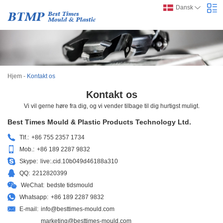
Dansk
Hjem
-
Kontakt os
Kontakt os
Vi vil gerne høre fra dig, og vi vender tilbage til dig hurtigst muligt.
Best Times Mould & Plastic Products Technology Ltd.
Tlf.:
+86 755 2357 1734
Mob.:
+86 189 2287 9832
Skype:
live:.cid.10b049d46188a310
QQ:
2212820399
WeChat:
bedste tidsmould
Whatsapp:
+86 189 2287 9832
E-mail:
info@besttimes-mould.com
marketing@besttimes-mould.com