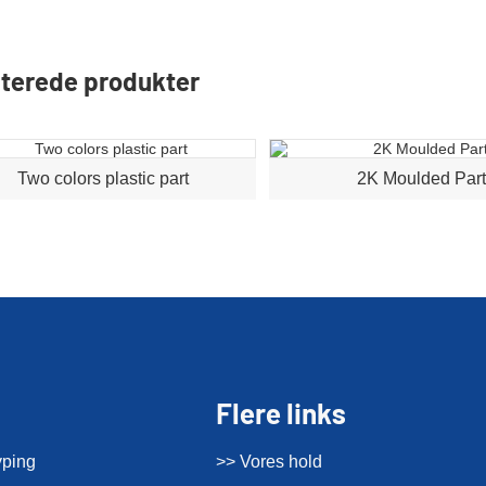
terede produkter
Two colors plastic part
2K Moulded Par
Flere links
yping
>> Vores hold