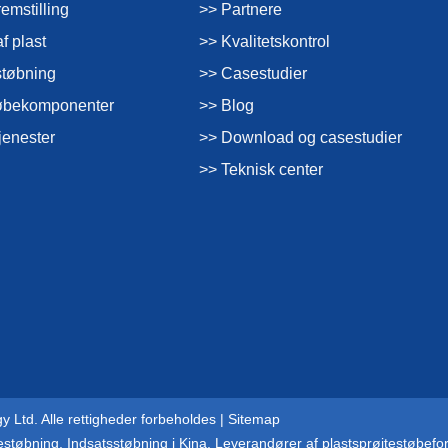
emstilling
>> Partnere
f plast
>> Kvalitetskontrol
støbning
>> Casestudier
støbekomponenter
>> Blog
jenester
>> Download og casestudier
>> Teknisk center
 Ltd. Alle rettigheder forbeholdes |
Sitemap
testøbning
,
Indsatsstøbning i Kina
,
Leverandører af plastsprøjtestøbefo