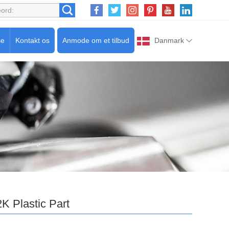
se
Kontakt os
Anmode om et tilbud
Danmark
2K Plastic Part