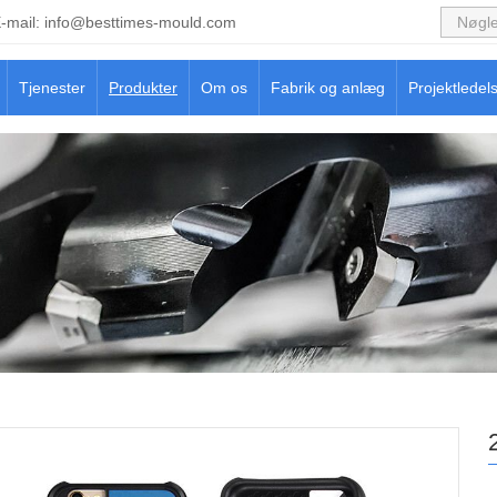
-mail:
info@besttimes-mould.com
Tjenester
Produkter
Om os
Fabrik og anlæg
Projektledel