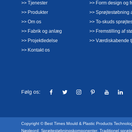
>> Tjenester
>> Form design og fr
>> Produkter
>> Sprøjtestøbning a
>> Om os
>> To-skuds sprøjte
>> Fabrik og anlæg
>> Fremstilling af 
>> Projektledelse
>> Værdiskabende t
>> Kontakt os
Følg os:
Copyright © Best Times Mould & Plastic Products Technology
Nøgleord:
Sprøjtestøbningskomponenter
,
Traditionel sprøj