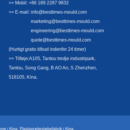
>> Mobil: +86 189 2287 9832
>> E-mail:
info@besttimes-mould.com
marketing@besttimes-mould.com
engineering@besttimes-mould.com
quote@besttimes-mould.com
(Hurtigt gratis tilbud indenfor 24 timer)
>> Tilføje:A105, Tantou tredje industripark,
Tantou, Song Gang, B AO An, S Zhenzhen,
518105, Kina.
rme i Kina
,
Plastsprøjtestøbefabrik i Kina
,