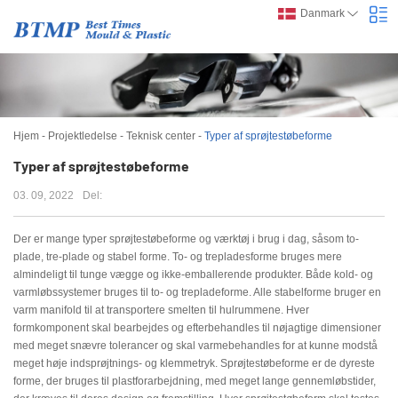
Danmark
Hjem
-
Projektledelse
-
Teknisk center
-
Typer af sprøjtestøbeforme
Typer af sprøjtestøbeforme
03. 09, 2022
Del:
Der er mange typer sprøjtestøbeforme og værktøj i brug i dag, såsom to-
plade, tre-plade og stabel forme. To- og trepladesforme bruges mere
almindeligt til tunge vægge og ikke-emballerende produkter. Både kold- og
varmløbssystemer bruges til to- og trepladeforme. Alle stabelforme bruger en
varm manifold til at transportere smelten til hulrummene. Hver
formkomponent skal bearbejdes og efterbehandles til nøjagtige dimensioner
med meget snævre tolerancer og skal varmebehandles for at kunne modstå
meget høje indsprøjtnings- og klemmetryk. Sprøjtestøbeforme er de dyreste
forme, der bruges til plastforarbejdning, med meget lange gennemløbstider,