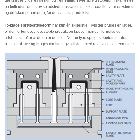
der kræves til deres design og fremstilling. Hver sprøjtestøbeform skal testes
og fejlfindes for at bevise udstødningssystemet, køle- og/eller varmesystemet
og driftskomponenterne, før det sættes i produktion.
To-plade sprøjtestøbeform
har kun én skillelinje. Hvis der bruges en løber,
er den forbundet til det støbte produkt og kræver manuel fjernelse og
adskillelse, efter at delen er udstødt. Denne type sprøjtestøbeform er den
billigste at lave og bruges almindeligvis til dele med relativt enkle geometrier.