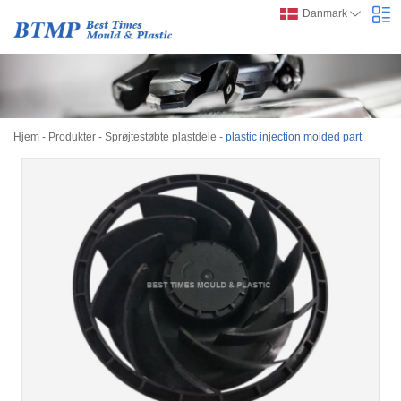
Danmark
Hjem
-
Produkter
-
Sprøjtestøbte plastdele
-
plastic injection molded part