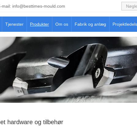
-mail:
info@besttimes-mould.com
Tjenester
Produkter
Om os
Fabrik og anlæg
Projektledel
et hardware og tilbehør