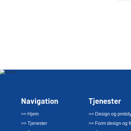
Navigation
Tjenester
>> Hjem
>> Design og protot
>> Tjenester
>> Form design og fr