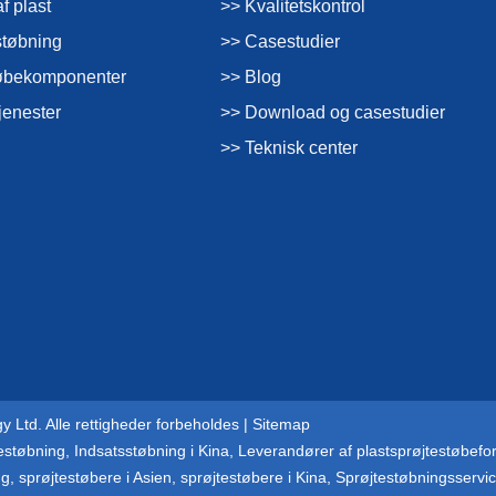
f plast
>> Kvalitetskontrol
støbning
>> Casestudier
støbekomponenter
>> Blog
jenester
>> Download og casestudier
>> Teknisk center
 Ltd. Alle rettigheder forbeholdes |
Sitemap
testøbning
,
Indsatsstøbning i Kina
,
Leverandører af plastsprøjtestøbefo
ng
,
sprøjtestøbere i Asien
,
sprøjtestøbere i Kina
,
Sprøjtestøbningsservi