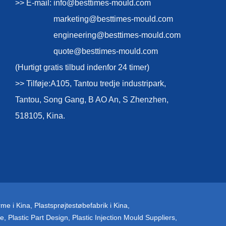
>> E-mail:
info@besttimes-mould.com
marketing@besttimes-mould.com
engineering@besttimes-mould.com
quote@besttimes-mould.com
(Hurtigt gratis tilbud indenfor 24 timer)
>> Tilføje:A105, Tantou tredje industripark,
Tantou, Song Gang, B AO An, S Zhenzhen,
518105, Kina.
rme i Kina
,
Plastsprøjtestøbefabrik i Kina
,
ce
,
Plastic Part Design
,
Plastic Injection Mould Suppliers
,