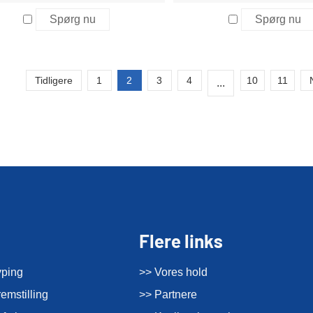
Spørg nu
Spørg nu
Tidligere
1
2
3
4
10
11
...
Flere links
yping
>> Vores hold
emstilling
>> Partnere