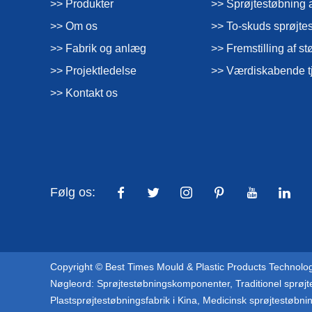
>> Produkter
>> Sprøjtestøbning a
>> Om os
>> To-skuds sprøjte
>> Fabrik og anlæg
>> Fremstilling af 
>> Projektledelse
>> Værdiskabende t
>> Kontakt os
Følg os:
Copyright © Best Times Mould & Plastic Products Technology
Nøgleord:
Sprøjtestøbningskomponenter
,
Traditionel sprøj
Plastsprøjtestøbningsfabrik i Kina
,
Medicinsk sprøjtestøbni