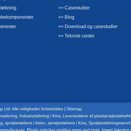
støbning
>> Casestudier
støbekomponenter
>> Blog
jenester
>> Download og casestudier
>> Teknisk center
 Ltd. Alle rettigheder forbeholdes |
Sitemap
testøbning
,
Indsatsstøbning i Kina
,
Leverandører af plastsprøjtestøbefo
ng
,
sprøjtestøbere i Asien
,
sprøjtestøbere i Kina
,
Sprøjtestøbningsservi
g manufacturer
,
Plastic injection molding parts and tools
,
Insert Injection