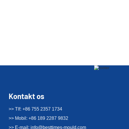
Kontakt os
>> Tlf: +86 755 2357 1734
>> Mobil: +86 189 2287 9832
>> E-mail:
info@besttimes-mould.com