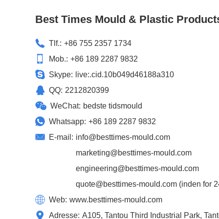
Best Times Mould & Plastic Product
Tlf.:
+86 755 2357 1734
Mob.:
+86 189 2287 9832
Skype:
live:.cid.10b049d46188a310
QQ:
2212820399
WeChat:
bedste tidsmould
Whatsapp:
+86 189 2287 9832
E-mail:
info@besttimes-mould.com
marketing@besttimes-mould.com
engineering@besttimes-mould.com
quote@besttimes-mould.com
(inden for 24
Web:
www.besttimes-mould.com
Adresse:
A105, Tantou Third Industrial Park, Ta