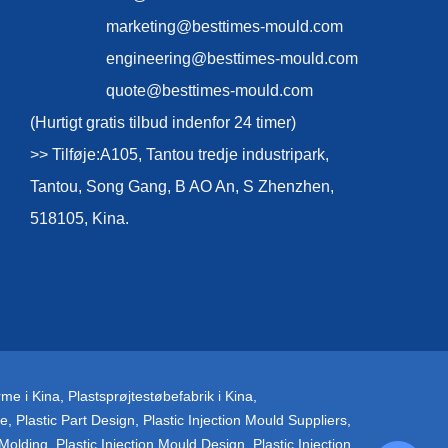
marketing@besttimes-mould.com
engineering@besttimes-mould.com
quote@besttimes-mould.com
(Hurtigt gratis tilbud indenfor 24 timer)
>> Tilføje:A105, Tantou tredje industripark,
Tantou, Song Gang, B AO An, S Zhenzhen,
518105, Kina.
rme i Kina
,
Plastsprøjtestøbefabrik i Kina
,
ce
,
Plastic Part Design
,
Plastic Injection Mould Suppliers
,
 Molding
,
Plastic Injection Mould Design
,
Plastic Injection