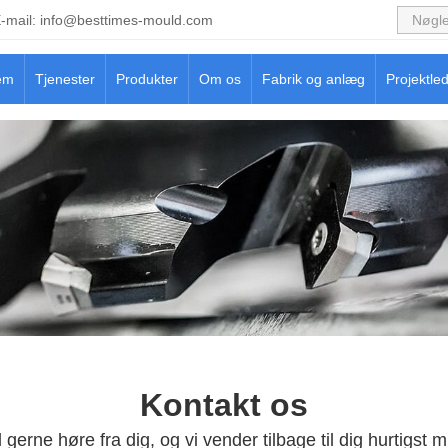
-mail:
info@besttimes-mould.com
em
Tjenester
Produkter
Om os
Fabrik og anlæg
Projektle
Kontakt os
l gerne høre fra dig, og vi vender tilbage til dig hurtigst m