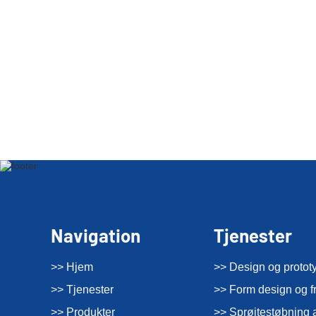
Navigation
Tjenester
>> Hjem
>> Design og protot
>> Tjenester
>> Form design og fr
>> Produkter
>> Sprøjtestøbning a