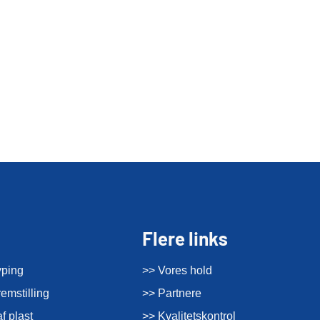
Flere links
yping
>> Vores hold
emstilling
>> Partnere
f plast
>> Kvalitetskontrol