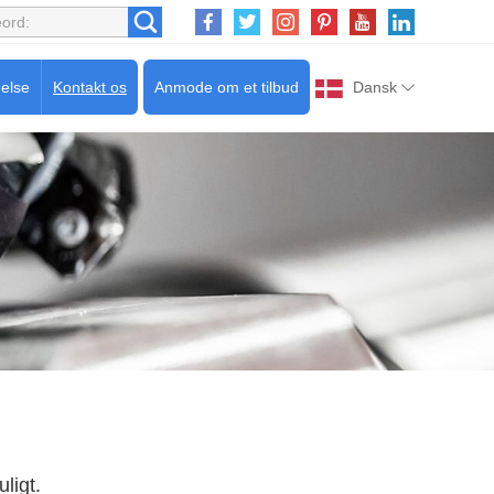
delse
Kontakt os
Anmode om et tilbud
Dansk
uligt.