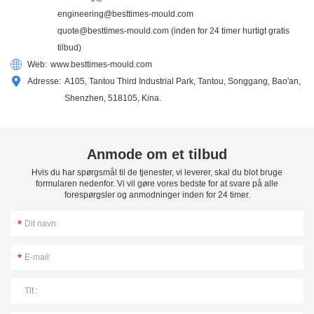
engineering@besttimes-mould.com
quote@besttimes-mould.com
(inden for 24 timer hurtigt gratis
tilbud)
Web:
www.besttimes-mould.com
Adresse:
A105, Tantou Third Industrial Park, Tantou, Songgang, Bao'an,
Shenzhen, 518105, Kina.
Anmode om et tilbud
Hvis du har spørgsmål til de tjenester, vi leverer, skal du blot bruge
formularen nedenfor. Vi vil gøre vores bedste for at svare på alle
forespørgsler og anmodninger inden for 24 timer.