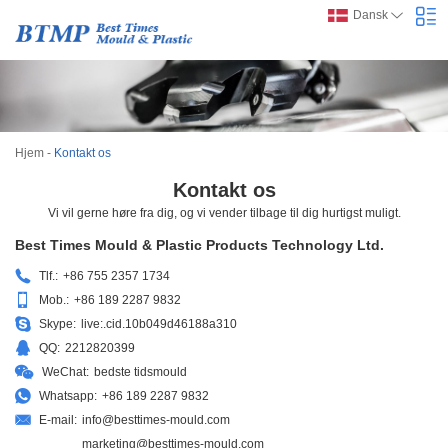
Dansk
Hjem
-
Kontakt os
Kontakt os
Vi vil gerne høre fra dig, og vi vender tilbage til dig hurtigst muligt.
Best Times Mould & Plastic Products Technology Ltd.
Tlf.:
+86 755 2357 1734
Mob.:
+86 189 2287 9832
Skype:
live:.cid.10b049d46188a310
QQ:
2212820399
WeChat:
bedste tidsmould
Whatsapp:
+86 189 2287 9832
E-mail:
info@besttimes-mould.com
marketing@besttimes-mould.com