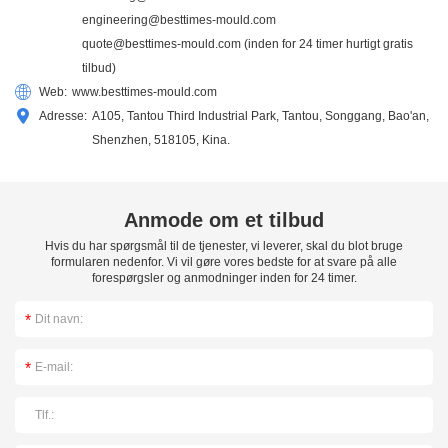
engineering@besttimes-mould.com
quote@besttimes-mould.com
(inden for 24 timer hurtigt gratis
tilbud)
Web:
www.besttimes-mould.com
Adresse:
A105, Tantou Third Industrial Park, Tantou, Songgang, Bao'an,
Shenzhen, 518105, Kina.
Anmode om et tilbud
Hvis du har spørgsmål til de tjenester, vi leverer, skal du blot bruge
formularen nedenfor. Vi vil gøre vores bedste for at svare på alle
forespørgsler og anmodninger inden for 24 timer.