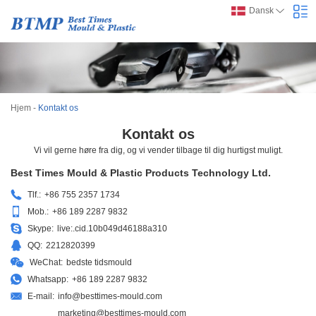
Dansk
Hjem
-
Kontakt os
Kontakt os
Vi vil gerne høre fra dig, og vi vender tilbage til dig hurtigst muligt.
Best Times Mould & Plastic Products Technology Ltd.
Tlf.:
+86 755 2357 1734
Mob.:
+86 189 2287 9832
Skype:
live:.cid.10b049d46188a310
QQ:
2212820399
WeChat:
bedste tidsmould
Whatsapp:
+86 189 2287 9832
E-mail:
info@besttimes-mould.com
marketing@besttimes-mould.com