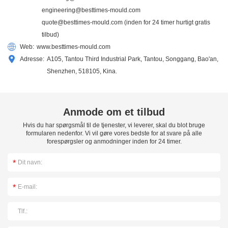
engineering@besttimes-mould.com
quote@besttimes-mould.com
(inden for 24 timer hurtigt gratis
tilbud)
Web:
www.besttimes-mould.com
Adresse:
A105, Tantou Third Industrial Park, Tantou, Songgang, Bao'an,
Shenzhen, 518105, Kina.
Anmode om et tilbud
Hvis du har spørgsmål til de tjenester, vi leverer, skal du blot bruge
formularen nedenfor. Vi vil gøre vores bedste for at svare på alle
forespørgsler og anmodninger inden for 24 timer.