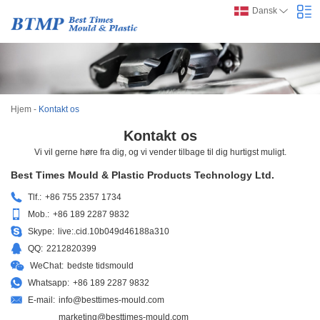
Dansk
Hjem
-
Kontakt os
Kontakt os
Vi vil gerne høre fra dig, og vi vender tilbage til dig hurtigst muligt.
Best Times Mould & Plastic Products Technology Ltd.
Tlf.:
+86 755 2357 1734
Mob.:
+86 189 2287 9832
Skype:
live:.cid.10b049d46188a310
QQ:
2212820399
WeChat:
bedste tidsmould
Whatsapp:
+86 189 2287 9832
E-mail:
info@besttimes-mould.com
marketing@besttimes-mould.com